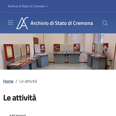
Salta al contenuto principale
Skip to footer content
Slim
Archivio di Stato di Cremona
Archivio di Stato di Cremona
Image:
Briciole di pane
Home
/
Le attività
Le attività
ARCHIVIO